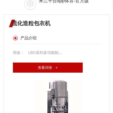
米兰平台app体育-官方版
流化造粒包衣机
产品介绍
用途： LBG系列多功能制...
查看详情 +