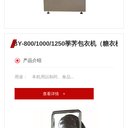
BY-800/1000/1250荸荠包衣机（糖衣机）
产品介绍
用途： 本机用以制药、食品...
查看详情 +