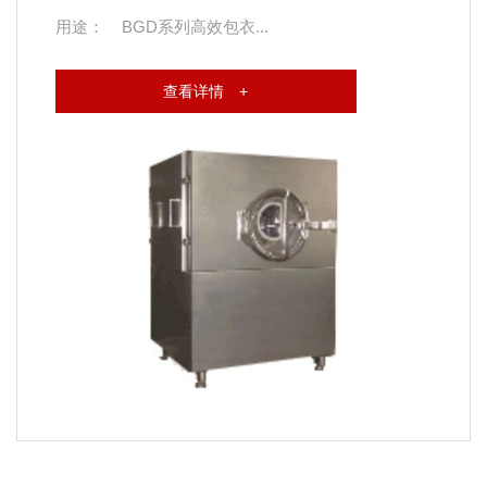
用途： BGD系列高效包衣...
查看详情 +