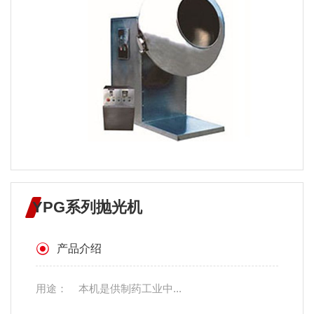
YPG系列抛光机
产品介绍
用途： 本机是供制药工业中...