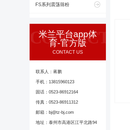
FS系列震荡筛粉
CONTACT
米兰平台app体
育-官方版
CONTACT US
联系人：蒋鹏
手机：13815960123
固话：0523-86912164
传真：0523-86911312
邮箱：bj@tz-bj.com
地址：泰州市高港区江平北路94