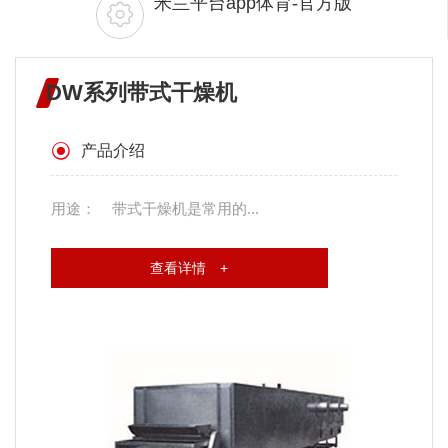
米兰平台app体育-官方版
DW系列带式干燥机
产品介绍
用途： 带式干燥机是常用的...
查看详情 +