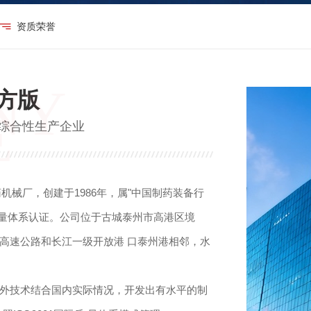
资质荣誉
官方版
综合性生产企业
药机械厂，创建于1986年，属"中国制药装备行
0国际质量体系认证。公司位于古城泰州市高港区境
高速公路和长江一级开放港 口泰州港相邻，水
外技术结合国内实际情况，开发出有水平的制