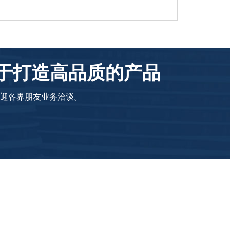
力于打造高品质的产品
迎各界朋友业务洽谈。