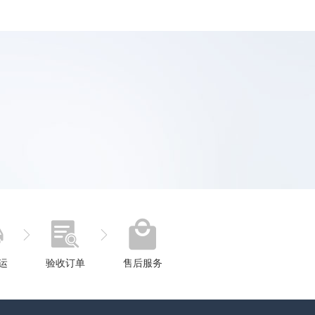
运
验收订单
售后服务