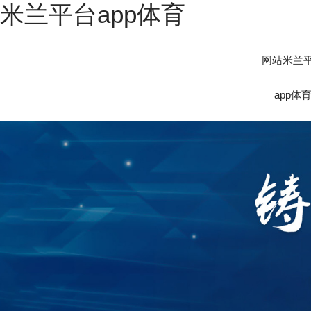
米兰平台app体育
网站米兰
app体