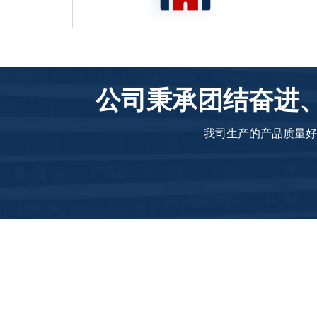
公司秉承团结奋进、
我司生产的产品质量好