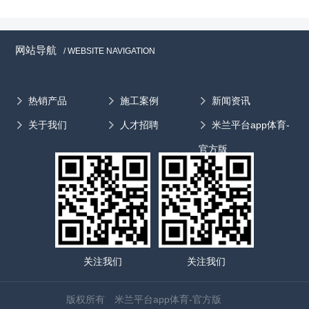
网站导航
/ WEBSITE NAVIGATION
热销产品
施工案例
新闻资讯
关于我们
人才招聘
米兰平台app体育-
官方版
关注我们
关注我们
版权所有 米兰平台app体育-官方版