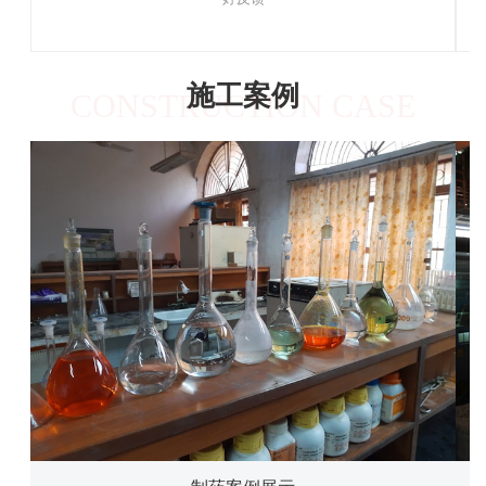
施工案例
CONSTRUCTION CASE