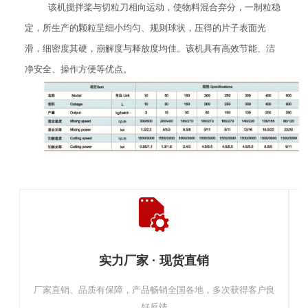
该机搅拌桨与切粒刀相向运动，使物料混合弃分，一制粒稳
定，所生产的颗粒呈细小均匀、规则球状，压得的片子表面光
滑，细密度其硬，崩解度与释放度均佳。该机具有高效节能、洁
净安全、操作方便等优点。
实力厂家 · 现货直销
厂家直销、品质有保障，产品畅销全国各地，多次获得客户良
好反馈