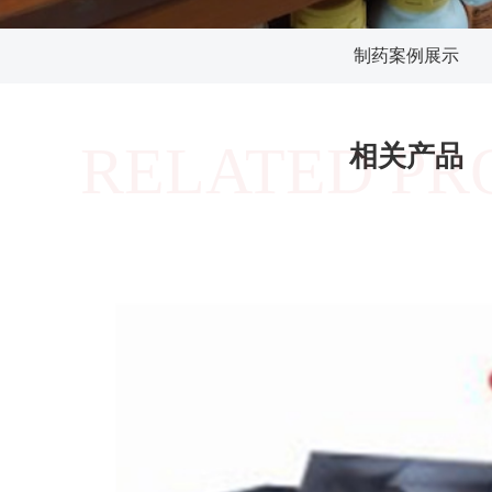
制药案例展示
RELATED PR
相关产品