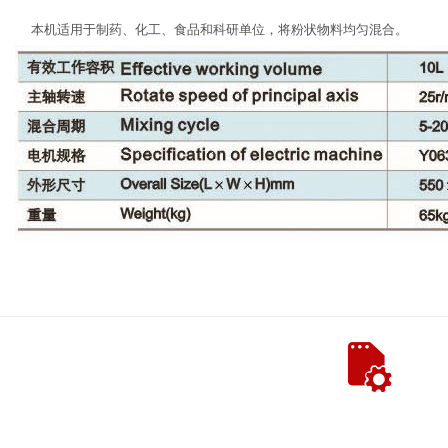
本机适用于制药、化工、食品和科研单位，将粉状物料均匀混合。