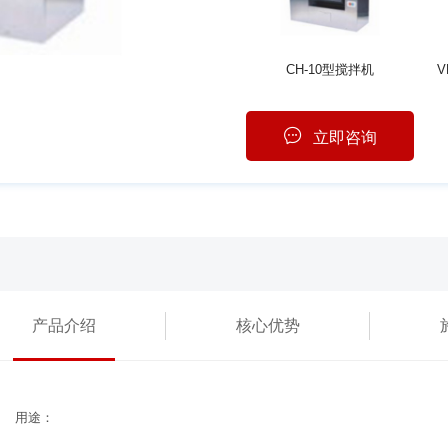
CH-10型搅拌机
V
立即咨询
产品介绍
核心优势
用途：