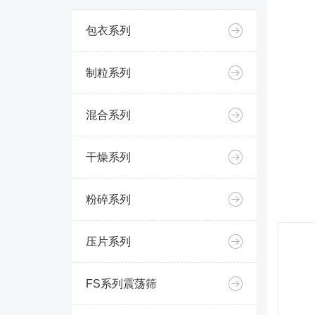
包衣系列
制粒系列
混合系列
干燥系列
粉碎系列
压片系列
FS系列震荡筛