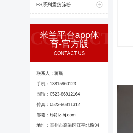
FS系列震荡筛粉
CONTACT
米兰平台app体
育-官方版
CONTACT US
联系人：蒋鹏
手机：13815960123
固话：0523-86912164
传真：0523-86911312
邮箱：bj@tz-bj.com
地址：泰州市高港区江平北路94