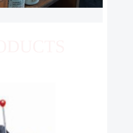
ODUCTS