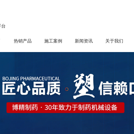
平台
育
热销产品
施工案例
新闻资讯
关于我们